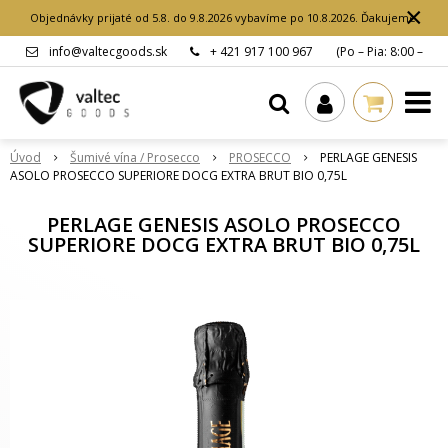
×
Objednávky prijaté od 5.8. do 9.8.2026 vybavíme po 10.8.2026. Ďakujeme.
info@valtecgoods.sk
+ 421 917 100 967
(Po – Pia: 8:00 –
15:00 hod.)
Úvod
Šumivé vína / Prosecco
PROSECCO
PERLAGE GENESIS
ASOLO PROSECCO SUPERIORE DOCG EXTRA BRUT BIO 0,75L
PERLAGE GENESIS ASOLO PROSECCO
SUPERIORE DOCG EXTRA BRUT BIO 0,75L