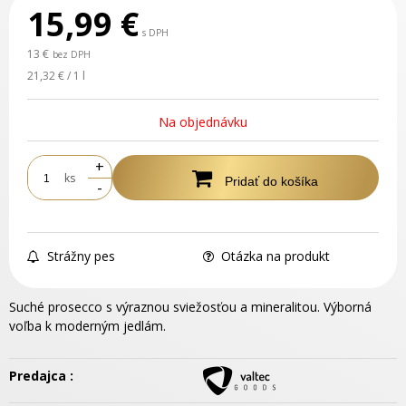
15,99
€
s DPH
13 €
bez DPH
21,32 € / 1 l
Na objednávku
+
ks
Pridať do košíka
-
Strážny pes
Otázka na produkt
Suché prosecco s výraznou sviežosťou a mineralitou. Výborná
voľba k moderným jedlám.
Predajca :