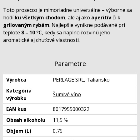
Toto prosecco je mimoriadne univerzálne – výborne sa
hodí
ku všetkým chodom
, ale aj ako
aperitív
či k
grilovaným rybám
. Najlepšie vynikne podávané pri
teplote
8 – 10 °C
, kedy sa naplno rozvinú jeho
aromatické aj chuťové vlastnosti.
Parametre
Výrobca
PERLAGE SRL, Taliansko
Kategória
Šumivé víno
výrobku
EAN kus
8017955000322
Obsah alkoholu
11,5 %
Objem (L)
0,75