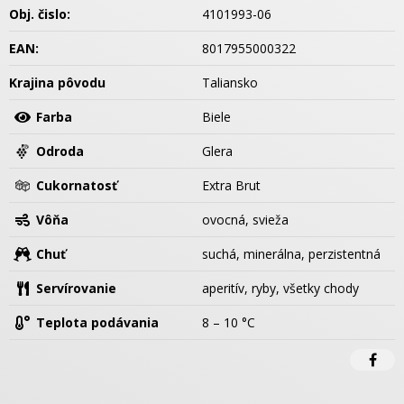
Obj. čislo:
4101993-06
EAN:
8017955000322
Krajina pôvodu
Taliansko
Farba
Biele
Odroda
Glera
Cukornatosť
Extra Brut
Vôňa
ovocná, svieža
Chuť
suchá, minerálna, perzistentná
Servírovanie
aperitív, ryby, všetky chody
Teplota podávania
8 – 10 °C