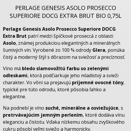
PERLAGE GENESIS ASOLO PROSECCO
SUPERIORE DOCG EXTRA BRUT BIO 0,75L
Perlage Genesis Asolo Prosecco Superiore DOCG
Extra Brut
patrí medzi špičkové proseccá z oblasti
Asolo
, známej produkciou elegantných a minerálnych
šumivých vín. Vyrobené zo 100 % odrody
Glera
, ponúka
čistý a moderný štýl s dôrazom na sviežosť a precíznosť.
Víno má
bledo slamovožltú farbu so zelenými
odleskami
, ktorá podčiarkuje jeho mladistvý a svieži
charakter. Vo vôni sa prejavujú
príjemné ovocné tóny
,
typické pre túto odrodu, ktoré pôsobia ľahko a
elegantne.
Na podnebí je víno
suché, minerálne a osviežujúce
, s
pretrvávajúcim jemným perlením
, ktoré dodáva vínu
eleganciu a čistotu. Vďaka nízkemu obsahu zvyškového
cukru pôsobí veľmi sviežo a harmonicky.