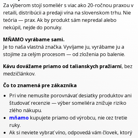
Za výberom stojí someliér s viac ako 20-ročnou praxou v
retaili, distribúcii a predaji vína na slovenskom trhu. Nie
teória — prax. Ak by produkt sám nepredal alebo
nekúpil, nejde do ponuky.
MŇAMO vyrábame sami.
Je to naša vlastná značka. Vyvíjame ju, vyrábame ju a
stojíme za celým procesom — od zloženia po balenie.
Kávu dovážame priamo od talianskych pražiarní
, bez
medzičlánkov.
Čo to znamená pre zákazníka
Pri víne nemusíte porovnávať desiatky produktov ani
študovať recenzie — výber someliéra znižuje riziko
zlého nákupu.
mňamo
kupujete priamo od výrobcu, nie cez tretie
ruky.
Ak si neviete vybrať víno, odpovedá vám človek, ktorý