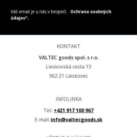
Váš email je u nás v bezpečí.
"
Ochrana osobných
údajov".
KONTAKT
VALTEC goods spol. s r.o.
Lieskovská cesta 13
962 21 Lieskovec
INFOLINKA
Tel.:
+421 917 100 967
E-mail:
info@valtecgoods.sk