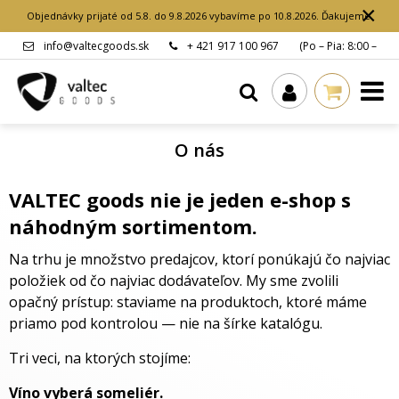
×
Objednávky prijaté od 5.8. do 9.8.2026 vybavíme po 10.8.2026. Ďakujeme.
info@valtecgoods.sk
+ 421 917 100 967
(Po – Pia: 8:00 –
15:00 hod.)
O nás
VALTEC goods nie je jeden e-shop s
náhodným sortimentom.
Na trhu je množstvo predajcov, ktorí ponúkajú čo najviac
položiek od čo najviac dodávateľov. My sme zvolili
opačný prístup: staviame na produktoch, ktoré máme
priamo pod kontrolou — nie na šírke katalógu.
Tri veci, na ktorých stojíme:
Víno vyberá someliér.