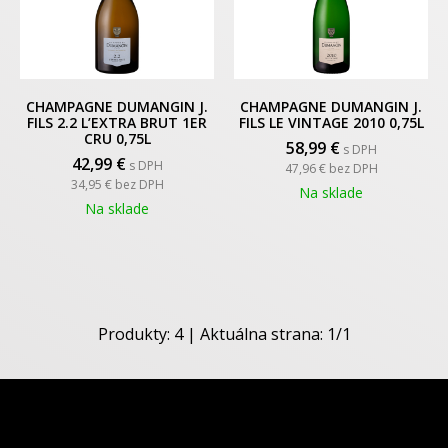
CHAMPAGNE DUMANGIN J.
CHAMPAGNE DUMANGIN J.
FILS 2.2 L’EXTRA BRUT 1ER
FILS LE VINTAGE 2010 0,75L
CRU 0,75L
58,99
€
s DPH
42,99
€
s DPH
47,96 €
bez DPH
34,95 €
bez DPH
Na sklade
Na sklade
Produkty:
4
| Aktuálna strana:
1
/
1