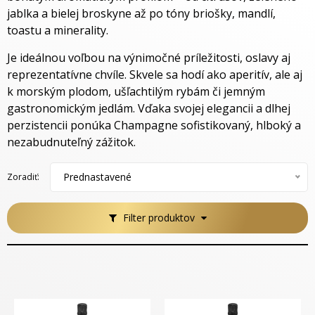
jablka a bielej broskyne až po tóny briošky, mandlí,
toastu a minerality.
Je ideálnou voľbou na výnimočné príležitosti, oslavy aj
reprezentatívne chvíle. Skvele sa hodí ako aperitív, ale aj
k morským plodom, ušľachtilým rybám či jemným
gastronomickým jedlám. Vďaka svojej elegancii a dlhej
perzistencii ponúka Champagne sofistikovaný, hlboký a
nezabudnuteľný zážitok.
Prednastavené
Zoradiť:
Filter produktov