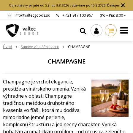
×
Objednávky prijaté od 5.8. do 9.8.2026 vybavíme po 10.8.2026. Ďakujeme.
info@valtecgoods.sk
+ 421 917 100 967
(Po – Pia: 8:00 –
15:00 hod.)
Úvod
Šumivé vína / Prosecco
CHAMPAGNE
CHAMPAGNE
Champagne je vrchol elegancie,
prestíže a vinárskeho umenia. Vzniká
výhradne v oblasti Champagne
tradičnou metódou druhotného
kvasenia vo fľaši, ktorá mu dodáva
mimoriadne jemné perlenie,
komplexnú štruktúru a jedinečný charakter. Vyniká
bohatým aromatickým profilom – od citrusov, zeleného