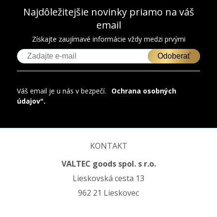
Najdôležitejšie novinky priamo na váš
email
Získajte zaujímavé informácie vždy medzi prvými
Odoberať
Váš email je u nás v bezpečí.
"
Ochrana osobných
údajov".
KONTAKT
VALTEC goods spol. s r.o.
Lieskovská cesta 13
962 21 Lieskovec