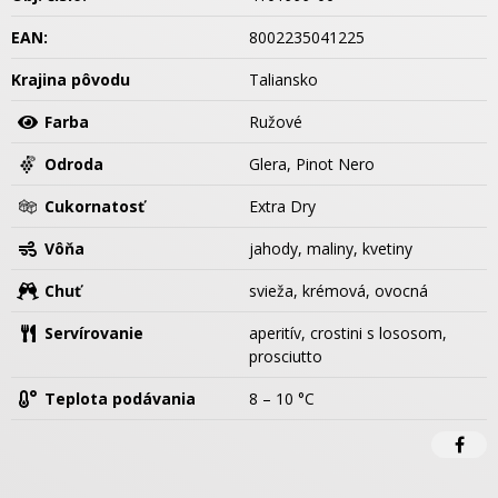
EAN:
8002235041225
Krajina pôvodu
Taliansko
Farba
Ružové
Odroda
Glera, Pinot Nero
Cukornatosť
Extra Dry
Vôňa
jahody, maliny, kvetiny
Chuť
svieža, krémová, ovocná
Servírovanie
aperitív, crostini s lososom,
prosciutto
Teplota podávania
8 – 10 °C