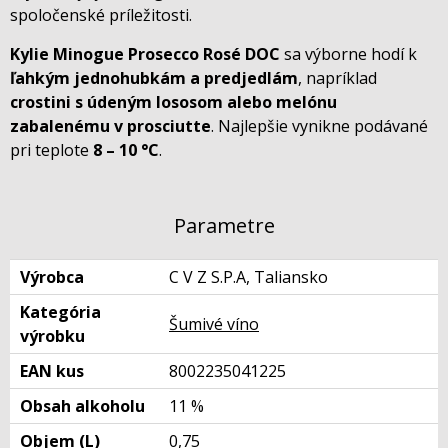
spoločenské príležitosti.
Kylie Minogue Prosecco Rosé DOC
sa výborne hodí k
ľahkým jednohubkám a predjedlám
, napríklad
crostini s údeným lososom alebo melónu
zabalenému v prosciutte
. Najlepšie vynikne podávané
pri teplote
8 – 10 °C
.
Parametre
Výrobca
C V Z S.P.A, Taliansko
Kategória
Šumivé víno
výrobku
EAN kus
8002235041225
Obsah alkoholu
11 %
Objem (L)
0,75