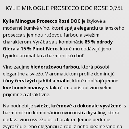
KYLIE MINOGUE PROSECCO DOC ROSE 0,75L
Kylie Minogue Prosecco Rosé DOC
je štýlové a
moderné šumivé víno, ktoré spája eleganciu talianskeho
prosecca s jemnou ružovou farbou a sviežim
charakterom. Vyrába sa z kombinácie
85 % odrody
Glera a 15 % Pinot Nero
, ktoré mu dodávajú jeho
typickú aromatiku a harmonickú chuť.
Víno zaujme
bledoružovou farbou
, ktorá pôsobí
elegantne a sviežo. V aromatickom profile dominujú
tóny čerstvých jahôd a malín
, ktoré dopĺňajú jemné
kvetinové nuansy
, vďaka čomu pôsobí víno veľmi
príjemne a atraktívne.
Na podnebí je
svieže, krémové a dokonale vyvážené
, s
harmonickou kombináciou ovocnosti a kyseliny, ktorá
dodáva vínu osviežujúci charakter. Jemné perlenie
zvýrazňuje jeho eleganciu a robí z neho ideálne víno na