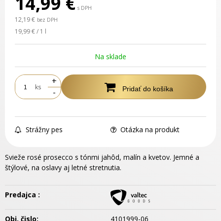
14,99
€
s DPH
12,19 €
bez DPH
19,99 € / 1 l
Na sklade
+
ks
Pridať do košíka
-
Strážny pes
Otázka na produkt
Svieže rosé prosecco s tónmi jahôd, malín a kvetov. Jemné a
štýlové, na oslavy aj letné stretnutia.
Predajca :
Obj. čislo:
4101999-06