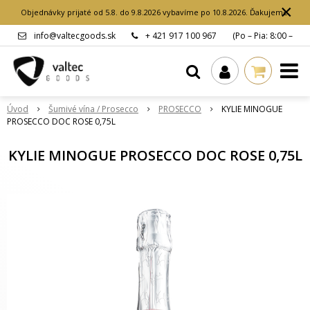
×
Objednávky prijaté od 5.8. do 9.8.2026 vybavíme po 10.8.2026. Ďakujeme.
info@valtecgoods.sk
+ 421 917 100 967
(Po – Pia: 8:00 –
15:00 hod.)
Úvod
Šumivé vína / Prosecco
PROSECCO
KYLIE MINOGUE
PROSECCO DOC ROSE 0,75L
KYLIE MINOGUE PROSECCO DOC ROSE 0,75L