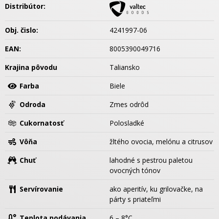
Distribútor:
Obj. čislo:
4241997-06
EAN:
8005390049716
Krajina pôvodu
Taliansko
Farba
Biele
Odroda
Zmes odrôd
Cukornatosť
Polosladké
Vôňa
žltého ovocia, melónu a citrusov
Chuť
lahodné s pestrou paletou
ovocných tónov
Servírovanie
ako aperitív, ku grilovačke, na
párty s priateľmi
Teplota podávania
6 – 8°C