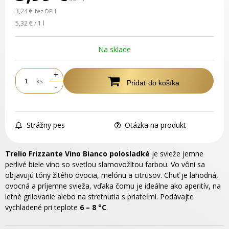
3,24 €
bez DPH
5,32 € / 1 l
Na sklade
+
ks
Pridať do košíka
-
Strážny pes
Otázka na produkt
Trelio Frizzante Vino Bianco polosladké
je svieže jemne
perlivé biele víno so svetlou slamovožltou farbou. Vo vôni sa
objavujú tóny žltého ovocia, melónu a citrusov. Chuť je lahodná,
ovocná a príjemne svieža, vďaka čomu je ideálne ako aperitív, na
letné grilovanie alebo na stretnutia s priateľmi. Podávajte
vychladené pri teplote
6 – 8 °C
.