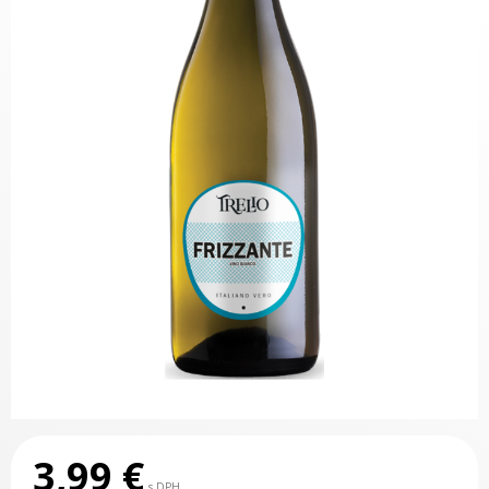
3,99
€
s DPH