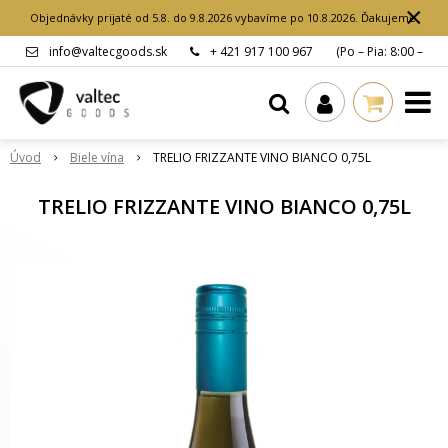
×
Objednávky prijaté od 5.8. do 9.8.2026 vybavíme po 10.8.2026. Ďakujeme.
info@valtecgoods.sk
+ 421 917 100 967
(Po – Pia: 8:00 –
15:00 hod.)
Úvod
Biele vína
TRELIO FRIZZANTE VINO BIANCO 0,75L
TRELIO FRIZZANTE VINO BIANCO 0,75L