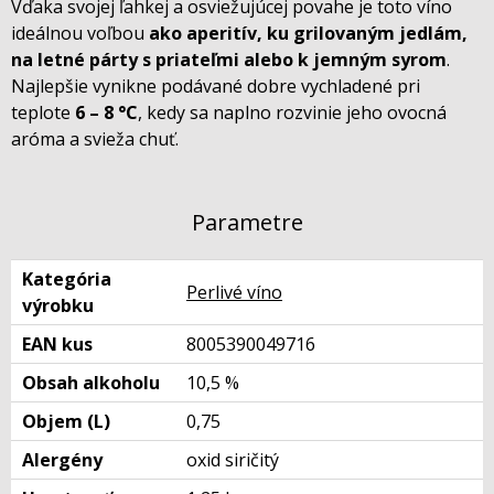
Vďaka svojej ľahkej a osviežujúcej povahe je toto víno
ideálnou voľbou
ako aperitív, ku grilovaným jedlám,
na letné párty s priateľmi alebo k jemným syrom
.
Najlepšie vynikne podávané dobre vychladené pri
teplote
6 – 8 °C
, kedy sa naplno rozvinie jeho ovocná
aróma a svieža chuť.
Parametre
Kategória
Perlivé víno
výrobku
EAN kus
8005390049716
Obsah alkoholu
10,5 %
Objem (L)
0,75
Alergény
oxid siričitý