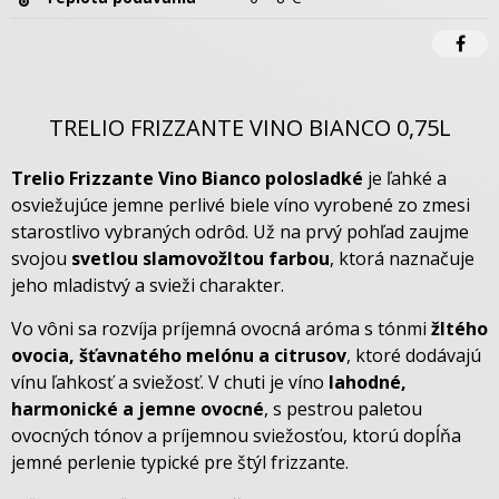
TRELIO FRIZZANTE VINO BIANCO 0,75L
Trelio Frizzante Vino Bianco polosladké
je ľahké a
osviežujúce jemne perlivé biele víno vyrobené zo zmesi
starostlivo vybraných odrôd. Už na prvý pohľad zaujme
svojou
svetlou slamovožltou farbou
, ktorá naznačuje
jeho mladistvý a svieži charakter.
Vo vôni sa rozvíja príjemná ovocná aróma s tónmi
žltého
ovocia, šťavnatého melónu a citrusov
, ktoré dodávajú
vínu ľahkosť a sviežosť. V chuti je víno
lahodné,
harmonické a jemne ovocné
, s pestrou paletou
ovocných tónov a príjemnou sviežosťou, ktorú dopĺňa
jemné perlenie typické pre štýl frizzante.