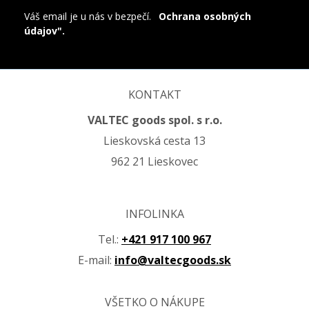
Váš email je u nás v bezpečí.
"
Ochrana osobných
údajov".
KONTAKT
VALTEC goods spol. s r.o.
Lieskovská cesta 13
962 21 Lieskovec
INFOLINKA
Tel.:
+421 917 100 967
E-mail:
info@valtecgoods.sk
VŠETKO O NÁKUPE