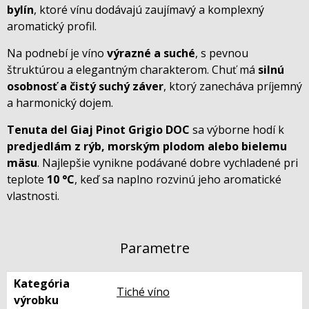
bylín
, ktoré vínu dodávajú zaujímavý a komplexný
aromatický profil.
Na podnebí je víno
výrazné a suché
, s pevnou
štruktúrou a elegantným charakterom. Chuť má
silnú
osobnosť a čistý suchý záver
, ktorý zanecháva príjemný
a harmonický dojem.
Tenuta del Giaj Pinot Grigio DOC
sa výborne hodí k
predjedlám z rýb, morským plodom alebo bielemu
mäsu
. Najlepšie vynikne podávané dobre vychladené pri
teplote
10 °C
, keď sa naplno rozvinú jeho aromatické
vlastnosti.
Parametre
Kategória
Tiché víno
výrobku