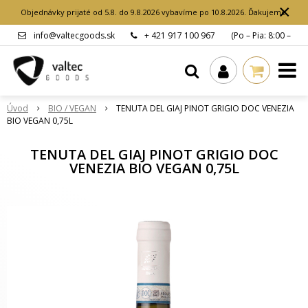
×
Objednávky prijaté od 5.8. do 9.8.2026 vybavíme po 10.8.2026. Ďakujeme.
info@valtecgoods.sk
+ 421 917 100 967
(Po – Pia: 8:00 –
15:00 hod.)
Úvod
BIO / VEGAN
TENUTA DEL GIAJ PINOT GRIGIO DOC VENEZIA
BIO VEGAN 0,75L
TENUTA DEL GIAJ PINOT GRIGIO DOC
VENEZIA BIO VEGAN 0,75L