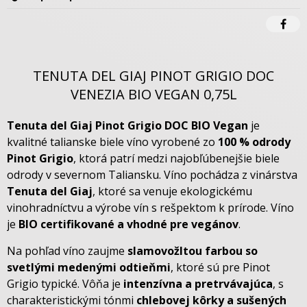
TENUTA DEL GIAJ PINOT GRIGIO DOC
VENEZIA BIO VEGAN 0,75L
Tenuta del Giaj Pinot Grigio DOC BIO Vegan
je
kvalitné talianske biele víno vyrobené zo
100 % odrody
Pinot Grigio
, ktorá patrí medzi najobľúbenejšie biele
odrody v severnom Taliansku. Víno pochádza z vinárstva
Tenuta del Giaj
, ktoré sa venuje ekologickému
vinohradníctvu a výrobe vín s rešpektom k prírode. Víno
je
BIO certifikované a vhodné pre vegánov
.
Na pohľad víno zaujme
slamovožltou farbou so
svetlými medenými odtieňmi
, ktoré sú pre Pinot
Grigio typické. Vôňa je
intenzívna a pretrvávajúca
, s
charakteristickými tónmi
chlebovej kôrky a sušených