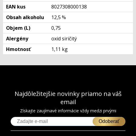
EAN kus
8027308000138
Obsah alkoholu
12,5 %
Objem (L)
0,75
Alergény
oxid siričitý
Hmotnosť
1,11 kg
Najdôležitejšie novinky priamo na váš
email
Získajte zaujímavé informácie vždy medzi prvými
Odoberať