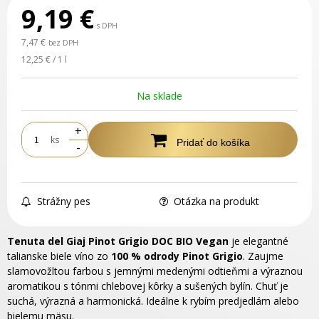
9,19
€
s DPH
7,47 €
bez DPH
12,25 € / 1 l
Na sklade
+
ks
Pridať do košíka
-
Strážny pes
Otázka na produkt
Tenuta del Giaj Pinot Grigio DOC BIO Vegan
je elegantné
talianske biele víno zo
100 % odrody Pinot Grigio
. Zaujme
slamovožltou farbou s jemnými medenými odtieňmi a výraznou
aromatikou s tónmi chlebovej kôrky a sušených bylín. Chuť je
suchá, výrazná a harmonická. Ideálne k rybím predjedlám alebo
bielemu mäsu.