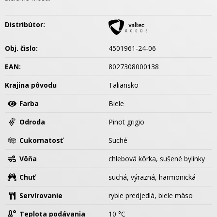
Distribútor:
Obj. čislo:
4501961-24-06
EAN:
8027308000138
Krajina pôvodu
Taliansko
Farba
Biele
Odroda
Pinot grigio
Cukornatosť
Suché
Vôňa
chlebová kôrka, sušené bylinky
Chuť
suchá, výrazná, harmonická
Servírovanie
rybie predjedlá, biele mäso
Teplota podávania
10 °C