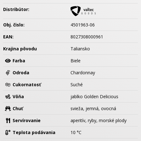
Distribútor:
Obj. čislo:
4501963-06
EAN:
8027308000961
Krajina pôvodu
Taliansko
Farba
Biele
Odroda
Chardonnay
Cukornatosť
Suché
Vôňa
jablko Golden Delicious
Chuť
svieža, jemná, ovocná
Servírovanie
aperitív, ryby, morské plody
Teplota podávania
10 °C