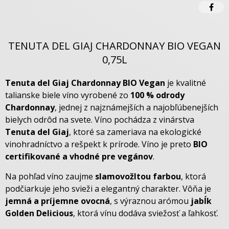
TENUTA DEL GIAJ CHARDONNAY BIO VEGAN
0,75L
Tenuta del Giaj Chardonnay BIO Vegan
je kvalitné
talianske biele víno vyrobené zo
100 % odrody
Chardonnay
, jednej z najznámejších a najobľúbenejších
bielych odrôd na svete. Víno pochádza z vinárstva
Tenuta del Giaj
, ktoré sa zameriava na ekologické
vinohradníctvo a rešpekt k prírode. Víno je preto
BIO
certifikované a vhodné pre vegánov
.
Na pohľad víno zaujme
slamovožltou farbou
, ktorá
podčiarkuje jeho svieži a elegantný charakter. Vôňa je
jemná a príjemne ovocná
, s výraznou arómou
jabĺk
Golden Delicious
, ktorá vínu dodáva sviežosť a ľahkosť.