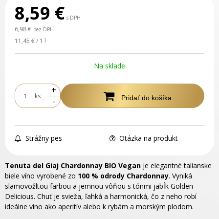
8,59
€
s DPH
6,98 €
bez DPH
11,45 € / 1 l
Na sklade
+
ks
Pridať do košíka
-
Strážny pes
Otázka na produkt
Tenuta del Giaj Chardonnay BIO Vegan
je elegantné talianske
biele víno vyrobené zo
100 % odrody Chardonnay
. Vyniká
slamovožltou farbou a jemnou vôňou s tónmi jabĺk Golden
Delicious. Chuť je svieža, ľahká a harmonická, čo z neho robí
ideálne víno ako aperitív alebo k rybám a morským plodom.