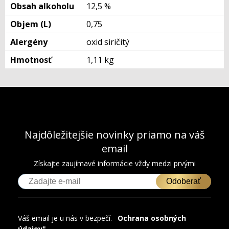
Obsah alkoholu
12,5 %
Objem (L)
0,75
Alergény
oxid siričitý
Hmotnosť
1,11 kg
Najdôležitejšie novinky priamo na váš
email
Získajte zaujímavé informácie vždy medzi prvými
Odoberať
Váš email je u nás v bezpečí.
"
Ochrana osobných
údajov".