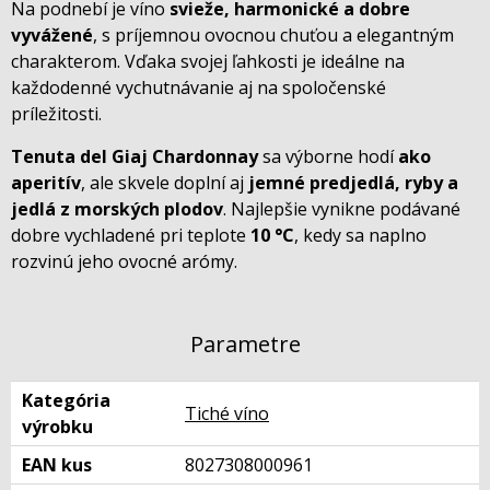
Na podnebí je víno
svieže, harmonické a dobre
vyvážené
, s príjemnou ovocnou chuťou a elegantným
charakterom. Vďaka svojej ľahkosti je ideálne na
každodenné vychutnávanie aj na spoločenské
príležitosti.
Tenuta del Giaj Chardonnay
sa výborne hodí
ako
aperitív
, ale skvele doplní aj
jemné predjedlá, ryby a
jedlá z morských plodov
. Najlepšie vynikne podávané
dobre vychladené pri teplote
10 °C
, kedy sa naplno
rozvinú jeho ovocné arómy.
Parametre
Kategória
Tiché víno
výrobku
EAN kus
8027308000961