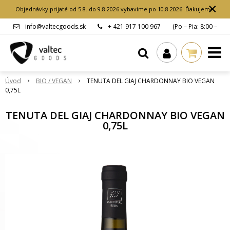
×
Objednávky prijaté od 5.8. do 9.8.2026 vybavíme po 10.8.2026. Ďakujeme.
info@valtecgoods.sk
+ 421 917 100 967
(Po – Pia: 8:00 –
15:00 hod.)
Úvod
BIO / VEGAN
TENUTA DEL GIAJ CHARDONNAY BIO VEGAN
0,75L
TENUTA DEL GIAJ CHARDONNAY BIO VEGAN
0,75L