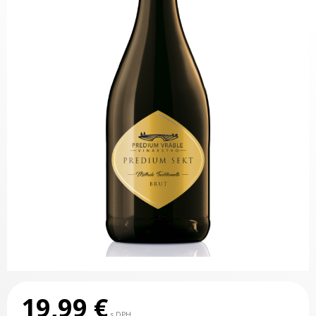
19,99
€
s DPH