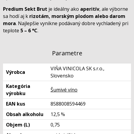
Predium Sekt Brut
je ideálny ako
aperitív
, ale výborne
sa hodí aj k
rizotám, morským plodom alebo darom
mora
. Najlepšie vynikne podávaný dobre vychladený pri
teplote
5 – 6 °C
.
Parametre
VIŇA VINICOLA SK s.r.o.,
Výrobca
Slovensko
Kategória
Šumivé víno
výrobku
EAN kus
8588008594469
Obsah alkoholu
12,5 %
Objem (L)
0,75