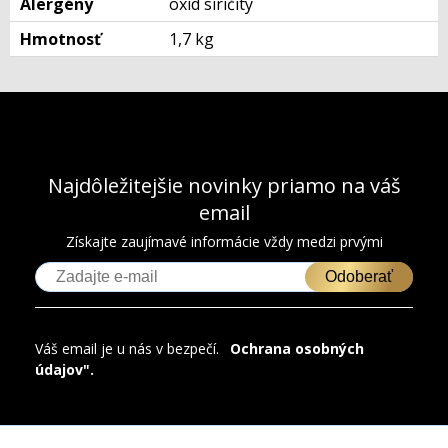
Alergény
oxid siričitý
Hmotnosť
1,7 kg
Najdôležitejšie novinky priamo na váš
email
Získajte zaujímavé informácie vždy medzi prvými
Odoberať
Váš email je u nás v bezpečí.
"
Ochrana osobných
údajov".