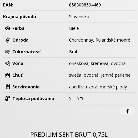
EAN:
8588008594469
Krajina pôvodu
Slovensko
Farba
Biele
Odroda
Chardonnay, Rulandské modré
Cukornatosť
Brut
Vôňa
oriešková, krémová, ovocná
Chuť
svieža, ovocná, jemné perlenie
Servírovanie
aperitív, rizotá, morské plody
Teplota podávania
5 – 6 °C
PREDIUM SEKT BRUT 0,75L