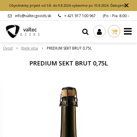
×
Objednávky prijaté od 5.8. do 9.8.2026 vybavíme po 10.8.2026. Ďakujeme.
info@valtecgoods.sk
+ 421 917 100 967
(Po – Pia: 8:00 –
15:00 hod.)
Úvod
Biele vína
PREDIUM SEKT BRUT 0,75L
PREDIUM SEKT BRUT 0,75L