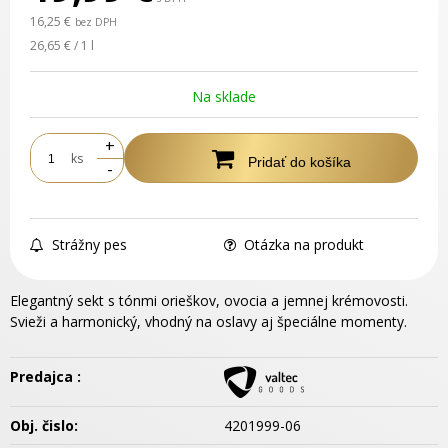
16,25 €
bez DPH
26,65 € / 1 l
Na sklade
+
ks
Pridať do košíka
-
Strážny pes
Otázka na produkt
Elegantný sekt s tónmi orieškov, ovocia a jemnej krémovosti.
Svieži a harmonický, vhodný na oslavy aj špeciálne momenty.
Predajca :
Obj. čislo:
4201999-06