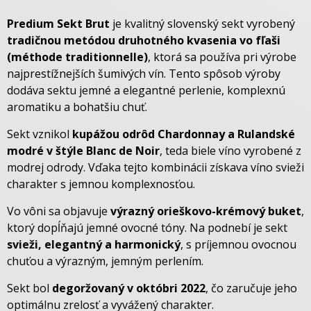
Predium Sekt Brut
je kvalitný slovenský sekt vyrobený
tradičnou metódou druhotného kvasenia vo fľaši
(méthode traditionnelle)
, ktorá sa používa pri výrobe
najprestížnejších šumivých vín. Tento spôsob výroby
dodáva sektu jemné a elegantné perlenie, komplexnú
aromatiku a bohatšiu chuť.
Sekt vznikol
kupážou odrôd Chardonnay a Rulandské
modré v štýle Blanc de Noir
, teda biele víno vyrobené z
modrej odrody. Vďaka tejto kombinácii získava víno svieži
charakter s jemnou komplexnosťou.
Vo vôni sa objavuje
výrazný orieškovo-krémový buket
,
ktorý dopĺňajú jemné ovocné tóny. Na podnebí je sekt
svieži, elegantný a harmonický
, s príjemnou ovocnou
chuťou a výrazným, jemným perlením.
Sekt bol
degoržovaný v októbri 2022
, čo zaručuje jeho
optimálnu zrelosť a vyvážený charakter.