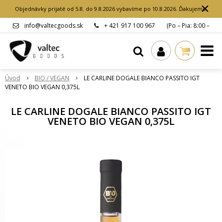
×
Objednávky prijaté od 5.8. do 9.8.2026 vybavíme po 10.8.2026. Ďakujeme.
info@valtecgoods.sk
+ 421 917 100 967
(Po – Pia: 8:00 –
15:00 hod.)
Úvod
BIO / VEGAN
LE CARLINE DOGALE BIANCO PASSITO IGT
VENETO BIO VEGAN 0,375L
LE CARLINE DOGALE BIANCO PASSITO IGT
VENETO BIO VEGAN 0,375L