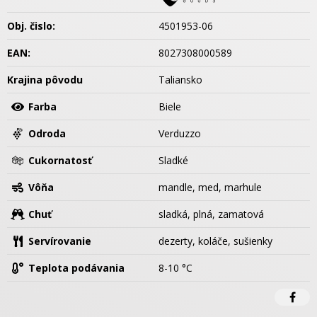
Obj. čislo:
4501953-06
EAN:
8027308000589
Krajina pôvodu
Taliansko
Farba
Biele
Odroda
Verduzzo
Cukornatosť
Sladké
Vôňa
mandle, med, marhule
Chuť
sladká, plná, zamatová
Servírovanie
dezerty, koláče, sušienky
Teplota podávania
8-10 °C