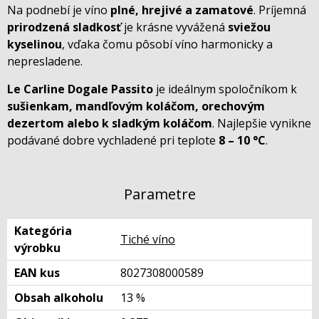
Na podnebí je víno
plné, hrejivé a zamatové
. Príjemná
prirodzená sladkosť
je krásne vyvážená
sviežou
kyselinou
, vďaka čomu pôsobí víno harmonicky a
nepresladene.
Le Carline Dogale Passito
je ideálnym spoločníkom k
sušienkam, mandľovým koláčom, orechovým
dezertom alebo k sladkým koláčom
. Najlepšie vynikne
podávané dobre vychladené pri teplote
8 – 10 °C
.
Parametre
Kategória
Tiché víno
výrobku
EAN kus
8027308000589
Obsah alkoholu
13 %