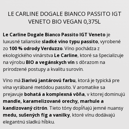
LE CARLINE DOGALE BIANCO PASSITO IGT
VENETO BIO VEGAN 0,375L
Le Carline Dogale Bianco Passito IGT Veneto
je
luxusné talianske
sladké víno typu passito
, vyrobené
zo
100 % odrody Verduzzo
. Víno pochádza z
ekologického vinárstva
Le Carline
, ktoré sa špecializuje
na výrobu
BIO a vegánskych vín
s dôrazom na
prirodzené postupy a kvalitu surovín.
Víno má
žiarivú jantárovú farbu
, ktorá je typická pre
vína vyrábané metódou passito. V aromatike sa
prejavuje
bohatá a komplexná vôňa
, v ktorej dominujú
mandle, karamelizované orechy, marhule a
kandizovaný citrón
. Tieto tóny dopĺňajú jemné nuansy
medu, sušených fíg a vanilky
, ktoré vínu dodávajú
elegantnú sladkú hĺbku.