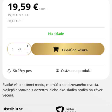
19,59
€
s DPH
15,93 €
bez DPH
26,12 € / 1 l
Na sklade
+
ks
Pridať do košíka
-
Strážny pes
Otázka na produkt
Sladké víno s tónmi medu, marhúľ a kandizovaného ovocia.
Najlepšie vynikne s dezertmi alebo ako sladká bodka na záver
večera.
Distribútor: