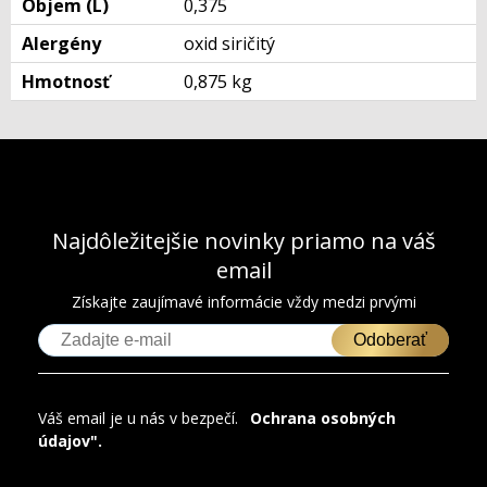
Objem (L)
0,375
Alergény
oxid siričitý
Hmotnosť
0,875 kg
Najdôležitejšie novinky priamo na váš
email
Získajte zaujímavé informácie vždy medzi prvými
Odoberať
Váš email je u nás v bezpečí.
"
Ochrana osobných
údajov".