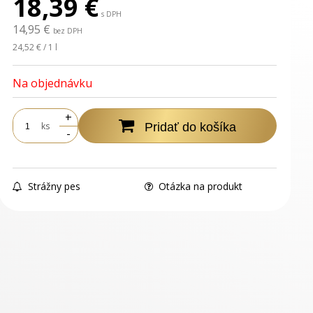
18,39
€
s DPH
14,95 €
bez DPH
24,52 € / 1 l
Na objednávku
+
ks
Pridať do košíka
-
Strážny pes
Otázka na produkt