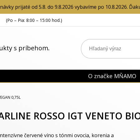
návky prijaté od 5.8. do 9.8.2026 vybavíme po 10.8.2026. Ďak
(Po – Pia: 8:00 – 15:00 hod.)
dukty s príbehom.
O značke MŇAMO
VEGAN 0,75L
CARLINE ROSSO IGT VENETO BIO
Intenzívne červené víno s tónmi ovocia, korenia a