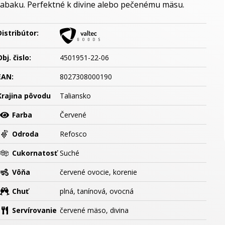
tabaku. Perfektné k divine alebo pečenému mäsu.
Distribútor:
bj. čislo:
4501951-22-06
EAN:
8027308000190
Krajina pôvodu
Taliansko
Farba
Červené
Odroda
Refosco
Cukornatosť
Suché
Vôňa
červené ovocie, korenie
Chuť
plná, tanínová, ovocná
Servírovanie
červené mäso, divina