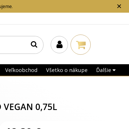
×
ujeme.
Veľkoobchod
Všetko o nákupe
Ďalšie
 VEGAN 0,75L