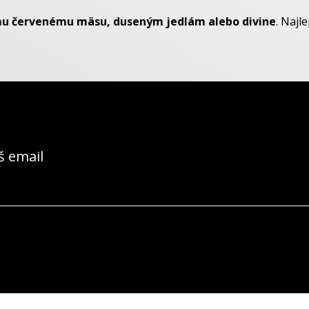
u červenému mäsu, duseným jedlám alebo divine
. Najl
š email