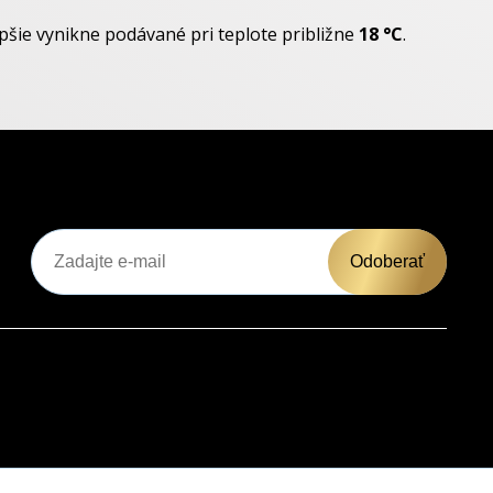
epšie vynikne podávané pri teplote približne
18 °C
.
Odoberať