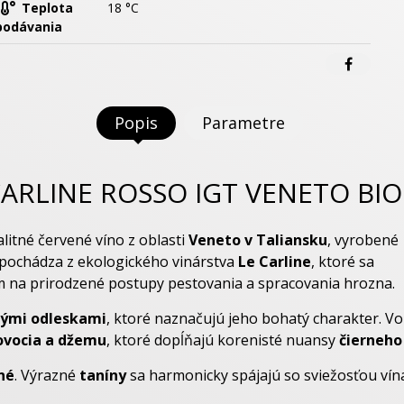
Teplota
18 °C
podávania
Popis
Parametre
CARLINE ROSSO IGT VENETO BIO
alitné červené víno z oblasti
Veneto v Taliansku
, vyrobené
 pochádza z ekologického vinárstva
Le Carline
, ktoré sa
 na prirodzené postupy pestovania a spracovania hrozna.
vými odleskami
, ktoré naznačujú jeho bohatý charakter. Vo
ovocia a džemu
, ktoré dopĺňajú korenisté nuansy
čierneho
né
. Výrazné
taníny
sa harmonicky spájajú so sviežosťou vín