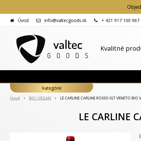
Objed
Úvod
info@valtecgoods.sk
+ 421 917 100 967
Kvalitné pro
Kategórie
Úvod
BIO / VEGAN
LE CARLINE CARLINE ROSSO IGT VENETO BIO 
LE CARLINE 