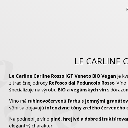
LE CARLINE 
Le Carline Carline Rosso IGT Veneto BIO Vegan
je kv
z tradičnej odrody
Refosco dal Peduncolo Rosso
. Víno
špecializuje na výrobu
BIO a vegánskych vín
s dôrazom
Víno má
rubínovočervenú farbu s jemnými granáto
vôni sa objavujú
intenzívne tóny zrelého červeného 
Na podnebí je víno
plné, hrejivé a dobre štruktúrova
elegantný charakter.