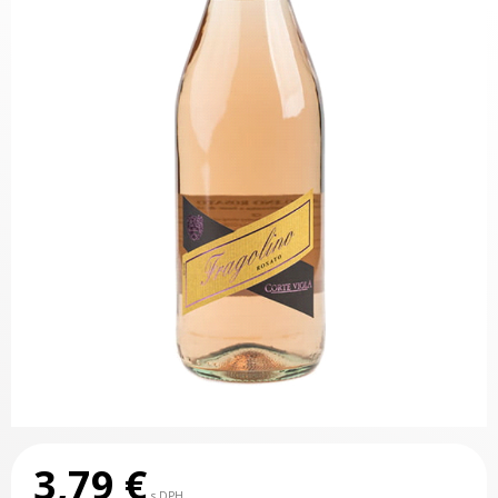
3,79
€
s DPH