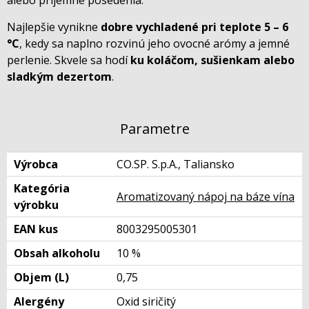
alebo príjemné posedenia.
Najlepšie vynikne
dobre vychladené pri teplote 5 – 6
°C
, kedy sa naplno rozvinú jeho ovocné arómy a jemné
perlenie. Skvele sa hodí
ku koláčom, sušienkam alebo
sladkým dezertom
.
Parametre
Výrobca
CO.SP. S.p.A., Taliansko
Kategória
Aromatizovaný nápoj na báze vína
výrobku
EAN kus
8003295005301
Obsah alkoholu
10 %
Objem (L)
0,75
Alergény
Oxid siričitý