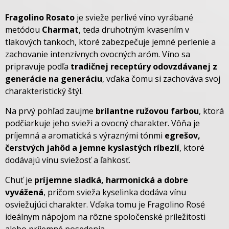
Fragolino Rosato
je svieže perlivé víno vyrábané
metódou
Charmat
, teda druhotným kvasením v
tlakových tankoch, ktoré zabezpečuje jemné perlenie a
zachovanie intenzívnych ovocných aróm. Víno sa
pripravuje podľa
tradičnej receptúry odovzdávanej z
generácie na generáciu
, vďaka čomu si zachováva svoj
charakteristický štýl.
Na prvý pohľad zaujme
brilantne ružovou farbou
, ktorá
podčiarkuje jeho svieži a ovocný charakter. Vôňa je
príjemná a aromatická s výraznými tónmi
egrešov,
čerstvých jahôd a jemne kyslastých ríbezlí
, ktoré
dodávajú vínu sviežosť a ľahkosť.
Chuť je
príjemne sladká, harmonická a dobre
vyvážená
, pričom svieža kyselinka dodáva vínu
osviežujúci charakter. Vďaka tomu je Fragolino Rosé
ideálnym nápojom na rôzne spoločenské príležitosti