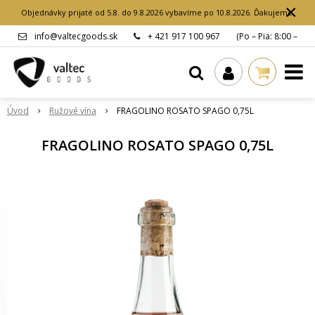
×
Objednávky prijaté od 5.8. do 9.8.2026 vybavíme po 10.8.2026. Ďakujeme.
info@valtecgoods.sk
+ 421 917 100 967
(Po – Pia: 8:00 –
15:00 hod.)
Úvod
Ružové vína
FRAGOLINO ROSATO SPAGO 0,75L
FRAGOLINO ROSATO SPAGO 0,75L