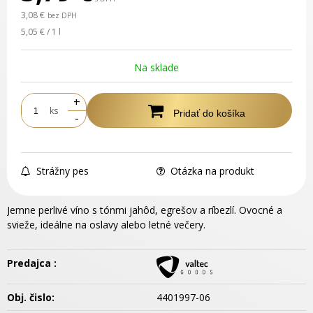
3,08 €
bez DPH
5,05 € / 1 l
Na sklade
+
ks
Pridať do košíka
-
Strážny pes
Otázka na produkt
Jemne perlivé víno s tónmi jahôd, egrešov a ríbezlí. Ovocné a
svieže, ideálne na oslavy alebo letné večery.
Predajca :
Obj. čislo:
4401997-06