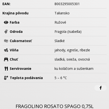
EAN:
8003295005301
Krajina pôvodu
Taliansko
Farba
Ružové
Odroda
Fragola (Isabella)
Cukornatosť
Sladké
Vôňa
jahody, egreše, ríbezle
Chuť
sladká, svieža, ovocná
Servírovanie
ku koláčom a sušienkam
Teplota podávania
5 – 6 °C
FRAGOLINO ROSATO SPAGO 0,75L